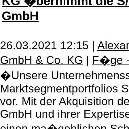
KG �bernimmt die S/
GmbH
26.03.2021 12:15 |
Alexa
GmbH & Co. KG
|
F�ge -
�Unsere Unternehmensst
Marktsegmentportfolios S
vor. Mit der Akquisition 
GmbH und ihrer Expertis
einen ma�geblichen Schr