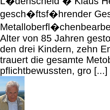
L�denscheid � Klaus Her
gesch�ftsf�hrender Gese
Metalloberfl�chenbearbe
Alter von 85 Jahren gesto
den drei Kindern, zehn E
trauert die gesamte Meto
pflichtbewussten, gro [...]