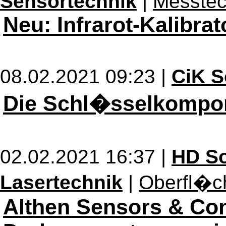
Sensortechnik
|
Messtec
Neu: Infrarot-Kalibra
08.02.2021 09:23 |
CiK S
Die Schl�sselkompo
02.02.2021 16:37 |
HD So
Lasertechnik
|
Oberfl�c
Althen Sensors & Co