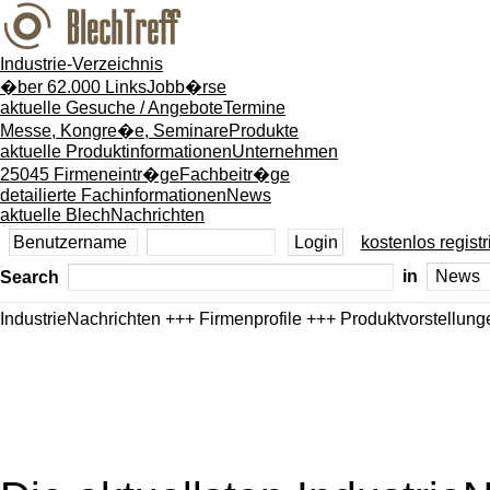
Industrie-Verzeichnis
�ber 62.000 Links
Jobb�rse
aktuelle Gesuche / Angebote
Termine
Messe, Kongre�e, Seminare
Produkte
aktuelle Produktinformationen
Unternehmen
25045 Firmeneintr�ge
Fachbeitr�ge
detailierte Fachinformationen
News
aktuelle BlechNachrichten
kostenlos registr
Search
in
IndustrieNachrichten +++ Firmenprofile +++ Produktvorstellung