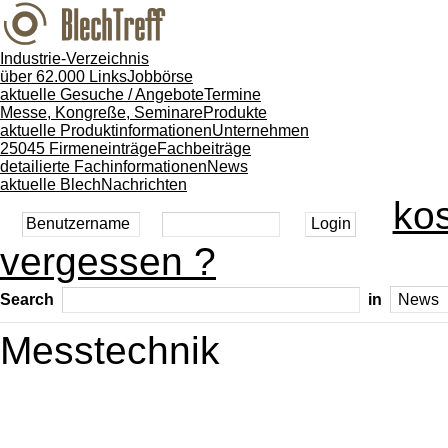
Industrie-Verzeichnis
über 62.000 Links
Jobbörse
aktuelle Gesuche / Angebote
Termine
Messe, Kongreße, Seminare
Produkte
aktuelle Produktinformationen
Unternehmen
25045 Firmeneinträge
Fachbeiträge
detailierte Fachinformationen
News
aktuelle BlechNachrichten
kos
vergessen ?
Search
in
Messtechnik