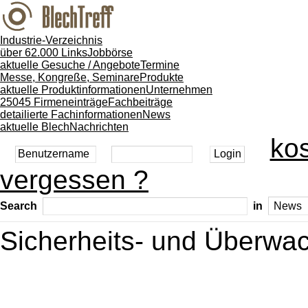
Industrie-Verzeichnis
über 62.000 Links
Jobbörse
aktuelle Gesuche / Angebote
Termine
Messe, Kongreße, Seminare
Produkte
aktuelle Produktinformationen
Unternehmen
25045 Firmeneinträge
Fachbeiträge
detailierte Fachinformationen
News
aktuelle BlechNachrichten
kos
vergessen ?
Search
in
Sicherheits- und Überwa