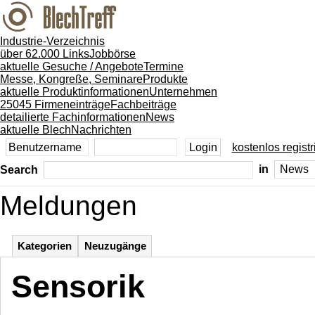
Industrie-Verzeichnis
über 62.000 Links
Jobbörse
aktuelle Gesuche / Angebote
Termine
Messe, Kongreße, Seminare
Produkte
aktuelle Produktinformationen
Unternehmen
25045 Firmeneinträge
Fachbeiträge
detailierte Fachinformationen
News
aktuelle BlechNachrichten
kostenlos registr
Search
in
Meldungen
Kategorien
Neuzugänge
Sensorik