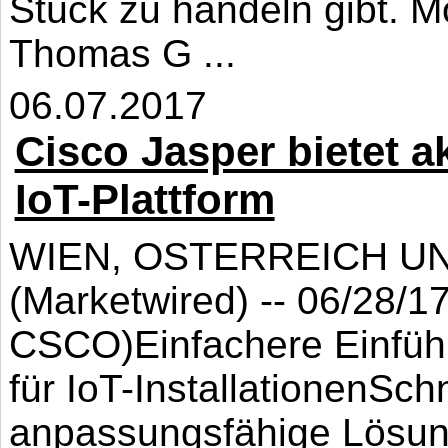
Stück zu handeln gibt. 
Thomas G ...
06.07.2017
Cisco Jasper bietet ak
IoT-Plattform
WIEN, OSTERREICH UN
(Marketwired) -- 06/28/
CSCO)Einfachere Einführu
für IoT-InstallationenSch
anpassungsfähige Lösung