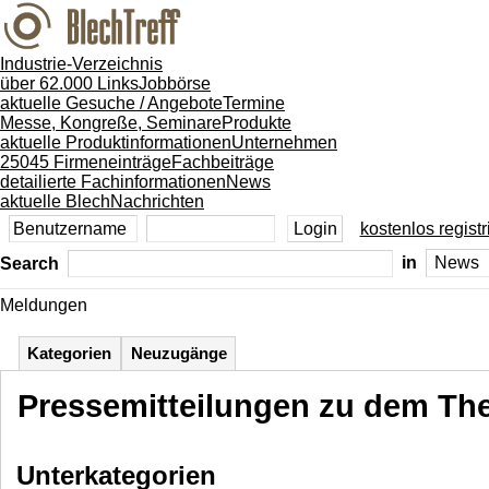
Industrie-Verzeichnis
über 62.000 Links
Jobbörse
aktuelle Gesuche / Angebote
Termine
Messe, Kongreße, Seminare
Produkte
aktuelle Produktinformationen
Unternehmen
25045 Firmeneinträge
Fachbeiträge
detailierte Fachinformationen
News
aktuelle BlechNachrichten
kostenlos registr
Search
in
Meldungen
Kategorien
Neuzugänge
Pressemitteilungen zu dem T
Unterkategorien