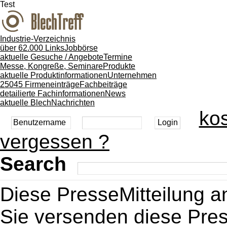
Test
Industrie-Verzeichnis
über 62.000 Links
Jobbörse
aktuelle Gesuche / Angebote
Termine
Messe, Kongreße, Seminare
Produkte
aktuelle Produktinformationen
Unternehmen
25045 Firmeneinträge
Fachbeiträge
detailierte Fachinformationen
News
aktuelle BlechNachrichten
kos
vergessen ?
Search
Diese PresseMitteilung 
Sie versenden diese Pres