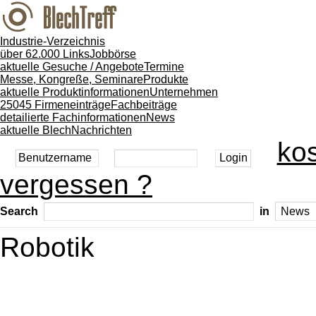
Industrie-Verzeichnis
über 62.000 Links
Jobbörse
aktuelle Gesuche / Angebote
Termine
Messe, Kongreße, Seminare
Produkte
aktuelle Produktinformationen
Unternehmen
25045 Firmeneinträge
Fachbeiträge
detailierte Fachinformationen
News
aktuelle BlechNachrichten
kos
vergessen ?
Search
in
Robotik