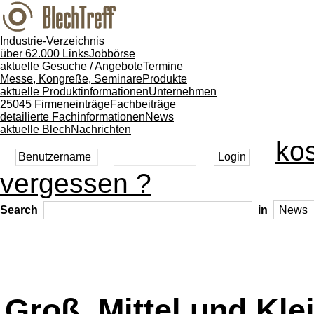
Industrie-Verzeichnis
über 62.000 Links
Jobbörse
aktuelle Gesuche / Angebote
Termine
Messe, Kongreße, Seminare
Produkte
aktuelle Produktinformationen
Unternehmen
25045 Firmeneinträge
Fachbeiträge
detailierte Fachinformationen
News
aktuelle BlechNachrichten
kos
vergessen ?
Search
in
Groß, Mittel und Kle